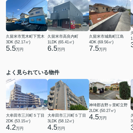
久留米市城島町江島
久留米市荒木町下荒木
久留米市高良内町
1
4DK (69.56㎡)
3DK (52.17㎡)
1LDK (65.41㎡)
7.5
5.5
6.5
万円
万円
万円
よく見られている物件
神埼郡吉野ヶ里町立野
2LDK (50.27㎡)
4.5
大牟田市三川町５丁目
大牟田市三川町５丁目
万円
2DK (53.15㎡)
3LDK (58.12㎡)
3
4.2
4.5
万円
万円