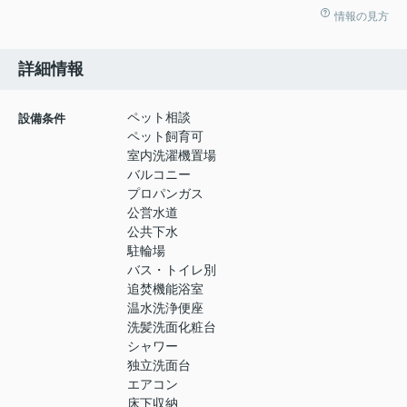
情報の見方
詳細情報
ペット相談
設備条件
ペット飼育可
室内洗濯機置場
バルコニー
プロパンガス
公営水道
公共下水
駐輪場
バス・トイレ別
追焚機能浴室
温水洗浄便座
洗髪洗面化粧台
シャワー
独立洗面台
エアコン
床下収納