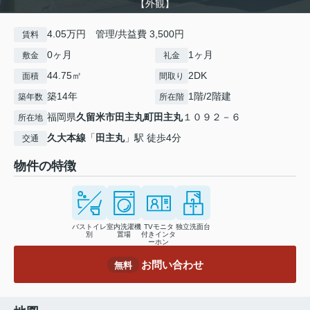
【外観】
4.05万円 管理/共益費 3,500円
賃料
0ヶ月
1ヶ月
敷金
礼金
44.75㎡
2DK
面積
間取り
築14年
1階/2階建
築年数
所在階
福岡県
久留米市
田主丸町田主丸
１０９２－６
所在地
久大本線
「
田主丸
」駅 徒歩4分
交通
物件の特徴
バストイレ
室内洗濯機
TVモニタ
独立洗面台
別
置場
付きインタ
ーホン
お問い合わせ
無料