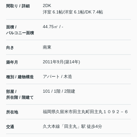
2DK
間取り / 詳細
洋室 6.1帖
/
洋室 6.1帖
/
DK 7.4帖
44.75㎡ / -
面積 /
バルコニー面積
南東
向き
2011年9月(築14年)
築年月
アパート / 木造
種別 / 建物構造
101 / 1階 / 2階建
部屋 /
所在階 / 階建て
福岡県
久留米市
田主丸町田主丸
１０９２－６
所在地
久大本線
「
田主丸
」駅 徒歩4分
交通