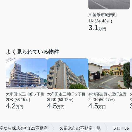
久留米市城南町
1K (24.48㎡)
3.1
万円
よく見られている物件
大牟田市三川町５丁目
大牟田市三川町５丁目
神埼郡吉野ヶ里町立野
2DK (53.15㎡)
3LDK (58.12㎡)
2LDK (50.27㎡)
3
4.2
4.5
4.5
万円
万円
万円
産なら株式会社123不動産
久留米市の不動産一覧
フロール