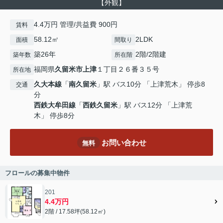
【外観】
4.4万円 管理/共益費 900円
賃料
58.12㎡
2LDK
面積
間取り
築26年
2階/2階建
築年数
所在階
福岡県
久留米市
上津
１丁目２６番３５号
所在地
久大本線
「
南久留米
」駅 バス10分 「上津荒木」 停歩8
交通
分
西鉄大牟田線
「
西鉄久留米
」駅 バス12分 「上津荒
木」 停歩8分
お問い合わせ
無料
フロールの募集中物件
201
4.4万円
2階 / 17.58坪(58.12㎡)