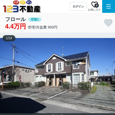
0
ログイン
お気に入り
フロール
空室1
4.4万円
管理/共益費 900円
1
/
19