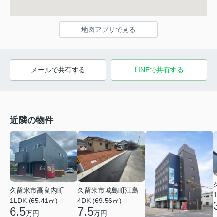
地図アプリで見る
メールで共有する
LINEで共有する
近隣の物件
久留米市城島町江島
久留米市高良内町
1
4DK (69.56㎡)
1LDK (65.41㎡)
7.5
6.5
万円
万円