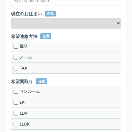
現在のお住まい
任意
希望連絡方法
任意
電話
メール
FAX
希望間取り
任意
ワンルーム
1K
1DK
1LDK