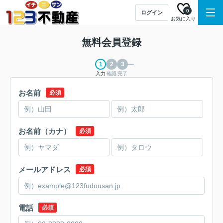
0
ログイン
お気に入り
無料会員登録
入力
確認
完了
お名前
必須
お名前（カナ）
必須
メールアドレス
必須
電話
必須