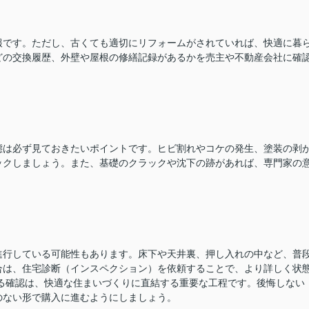
報です。ただし、古くても適切にリフォームがされていれば、快適に暮
どの交換履歴、外壁や屋根の修繕記録があるかを売主や不動産会社に確
態は必ず見ておきたいポイントです。ヒビ割れやコケの発生、塗装の剥
ックしましょう。また、基礎のクラックや沈下の跡があれば、専門家の
進行している可能性もあります。床下や天井裏、押し入れの中など、普
合は、住宅診断（インスペクション）を依頼することで、より詳しく状
る確認は、快適な住まいづくりに直結する重要な工程です。後悔しない
のない形で購入に進むようにしましょう。