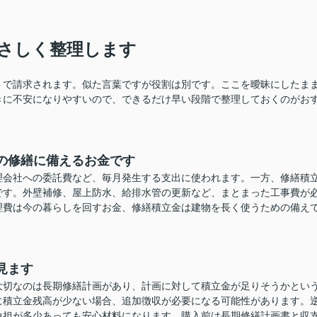
さしく整理します
トで請求されます。似た言葉ですが役割は別です。ここを曖昧にしたま
きに不安になりやすいので、できるだけ早い段階で整理しておくのがお
の修繕に備えるお金です
理会社への委託費など、毎月発生する支出に使われます。一方、修繕積
です。外壁補修、屋上防水、給排水管の更新など、まとまった工事費が
理費は今の暮らしを回すお金、修繕積立金は建物を長く使うための備え
見ます
大切なのは長期修繕計画があり、計画に対して積立金が足りそうかとい
に積立金残高が少ない場合、追加徴収が必要になる可能性があります。
負担が多少あっても安心材料になります。購入前は長期修繕計画書と収