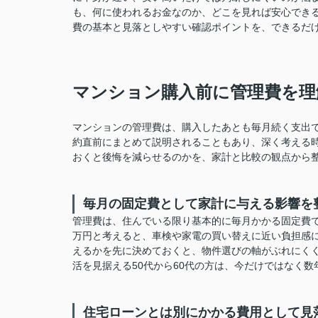
も、何に使われるお金なのか、どこを見れば安心でき
費の基本と見落としやすい確認ポイントを、できるだ
マンション購入前に管理費を理
マンションの管理費は、購入したあとも毎月続く支出
約直前にまとめて説明されることもあり、深く考える
おくと後悔を減らせるのかを、家計と比較の観点から
毎月の固定費として家計に与える影響を
管理費は、住んでいる限り基本的に毎月かかる固定費です
万円と考えると、車検や家電の買い替えに近い負担感
えるかを先に決めておくと、物件選びの軸がぶれにくく
活を見据える50代から60代の方は、今だけではなく
住宅ローンとは別にかかる費用として見