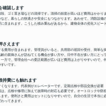
を確認します
階段、ゴミ置き場などの清掃です。清掃の頻度が高いほど費用はかかり
いなど、暮らしの快適さや安全にもつながります。あわせて、消防設備
理に含まれます。こうした積み重ねがあるから、建物全体の劣化スピー
押さえます
する費用が含まれます。管理員がいると、共用部の巡回や受付、簡単な
高齢の親御さんが訪ねてくる機会が多い方や、日中不在が多い方にとっ
。一方で、管理会社への委託範囲が広いほど費用は上がりやすいので、
やすいです。
維持費にも触れます
すくなります。代表例がエレベーターです。定期点検や部品交換が必要
場は、点検や修理に加えて故障時の対応も必要です。オートロックや防
します。便利さと費用はセットになりやすいので、自分の生活で本当に
変わってきます。