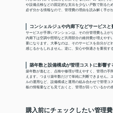
や設備点検などの固定的な支出を少ない戸数で割るた
必ず分かる情報なので、管理費の理由を読み解く手が
コンシェルジュや内廊下などサービスと
サービスが手厚いマンションは、その分管理費も上が
内廊下は空調や照明など共用部分の維持費が増えやす
要になります。大事なのは、そのサービスを自分がど
感じるかもしれません。逆に、安心や快適さを重視す
築年数と設備構成が管理コストに影響す
築年数が進むと、点検や修理が増えやすく、管理の手
えます。つまり築年数だけで単純に判断できません。
ルの運用など、設備構成と運用の組み合わせで管理コ
板の情報量なども見ておくと、管理が回っているかの
購入前にチェックしたい管理費