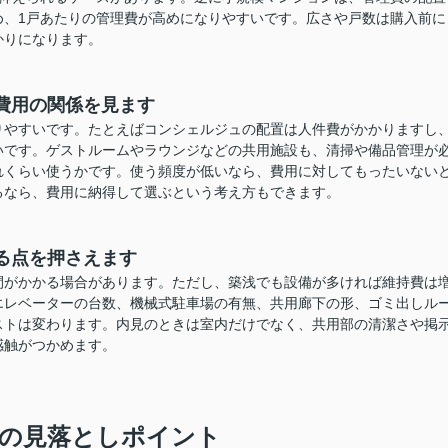
め、1戸あたりの管理費が高めになりやすいです。広さや戸数は購入前に
かりになります。
費用の関係を見ます
りやすいです。たとえばコンシェルジュの配置は人件費がかかりますし
いです。ゲストルームやラウンジなどの共用施設も、清掃や備品管理が
れくらい使うかです。使う頻度が低いなら、費用に対してもったいない
るなら、費用に納得して選ぶという考え方もできます。
る点を押さえます
間がかかる場合があります。ただし、築浅でも設備が多ければ維持費は
エレベーターの台数、機械式駐車場の有無、共用廊下の形、ゴミ出しル
ストは変わります。内見のときは室内だけでなく、共用部の清潔さや掲
感触がつかめます。
の見落としポイント