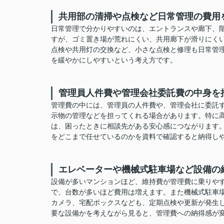
共用部の清掃や点検など日常管理の費用
日常管理で分かりやすいのは、エントランスや廊下、
すが、ゴミ置き場が荒れにくい、共用廊下が滑りにく
点検や共用灯の交換など、小さな点検と修理も日常管
を緩やかにしやすいという考え方です。
管理員人件費や管理会社委託費の中身を
管理費の中には、管理員の人件費や、管理会社に委託
示物の管理などを担ってくれる場合があります。特に
は、困ったときに相談先がある安心感につながります
をどこまで任せているのかを資料で確認すると納得し
エレベーターや機械式駐車場など設備の
設備が多いマンションほど、維持費が管理費に乗りや
で、台数が多いほど費用は増えます。また機械式駐車
カメラ、宅配ボックスなども、定期点検や更新が発生
要な設備かを考えながら見ると、管理費への納得感が