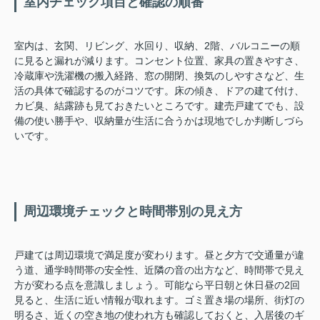
室内チェック項目と確認の順番
室内は、玄関、リビング、水回り、収納、2階、バルコニーの順
に見ると漏れが減ります。コンセント位置、家具の置きやすさ、
冷蔵庫や洗濯機の搬入経路、窓の開閉、換気のしやすさなど、生
活の具体で確認するのがコツです。床の傾き、ドアの建て付け、
カビ臭、結露跡も見ておきたいところです。建売戸建てでも、設
備の使い勝手や、収納量が生活に合うかは現地でしか判断しづら
いです。
周辺環境チェックと時間帯別の見え方
戸建ては周辺環境で満足度が変わります。昼と夕方で交通量が違
う道、通学時間帯の安全性、近隣の音の出方など、時間帯で見え
方が変わる点を意識しましょう。可能なら平日朝と休日昼の2回
見ると、生活に近い情報が取れます。ゴミ置き場の場所、街灯の
明るさ、近くの空き地の使われ方も確認しておくと、入居後のギ