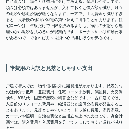
自己資金は、頭金と諸費用に分けて考えると整理しやすいです。
頭金は必須ではありませんが、入れておくと借入額が減り、月々
の返済や総返済額が軽くなります。一方で、手元資金が減りすぎ
ると、入居後の修繕や家電の買い替えに困ることがあります。住
宅ローンは、年収だけで上限を決めるよりも、家計の実態から無
理のない返済を決めるのが現実的です。ボーナス払いは変動要素
があるので、できれば月々返済中心で組むほうが安心です。
諸費用の内訳と見落としやすい支出
戸建て購入では、物件価格以外に諸費用がかかります。代表的な
のは仲介手数料、登記費用、住宅ローン手数料、保証料、火災保
険料、印紙代、固定資産税の精算金などです。中古戸建てでは、
入居前のリフォーム費用や、給湯器など設備交換費が発生するこ
ともあります。見落としやすいのは、引っ越し費用、家具家電、
カーテンや照明、自治会費など生活立ち上げの支出です。資金計
画では、購入費用と入居費用を分けてメモしておくと漏れが減り
ます。