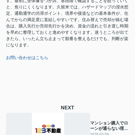
す。最初に全体像をつかみ、各段階で確認することを絞っていく
と、焦りにくくなります。久留米では、ハザードマップの浸水想
定、通勤通学の渋滞ポイント、境界や接道などの基本条件が、住
んでからの満足度に直結しやすいです。住み替えで売却が絡む場
合は、購入先行か売却先行かを決め、資金の流れと引き渡し時期
を早めに整理しておくと進めやすくなります。迷うところが出て
きたら、いったん立ち止まって順番を整えるだけでも、判断が楽
になります。
お問い合わせはこちら
NEXT
マンション購入でロ
ーンが通らない理由
は？久留米で先に確
2026.03.09