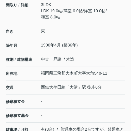
3LDK
間取り / 詳細
LDK 19.0帖
/
洋室 6.0帖
/
洋室 10.0帖
/
和室 8.0帖
東
向き
1990年4月 (築36年)
築年月
中古一戸建 / 木造
種別 / 建物構造
福岡県
三潴郡大木町
大字大角
548-11
所在地
西鉄大牟田線
「
大溝
」駅 徒歩6分
交通
-
修繕積立金
-
修繕積立基金
有(3台) / 普通車の場合2台ですが、普通車と
駐車場 / 月額