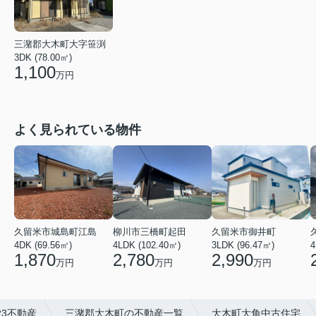
三潴郡大木町大字笹渕
3DK (78.00㎡)
1,100
万円
よく見られている物件
久留米市城島町江島
柳川市三橋町起田
久留米市御井町
4DK (69.56㎡)
4LDK (102.40㎡)
4
3LDK (96.47㎡)
1,870
2,780
2,990
万円
万円
万円
3不動産
三潴郡大木町の不動産一覧
大木町大角中古住宅