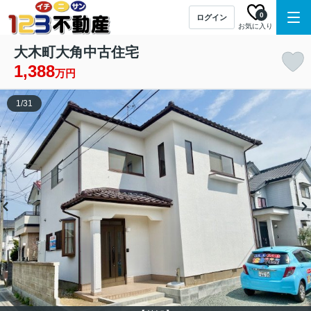
0
ログイン
お気に入り
大木町大角中古住宅
1,388
万円
1
/
31