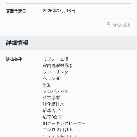
2026年08月16日
更新予定日
情報の見方
詳細情報
リフォーム済
設備条件
室内洗濯機置場
フローリング
ベランダ
出窓
プロパンガス
公営水道
浄化槽排水
駐車2台可
駐車3台可
IHクッキングヒーター
コンロ２口以上
システムキッチン