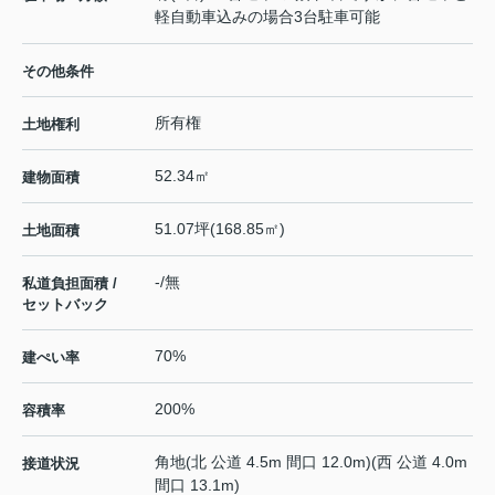
軽自動車込みの場合3台駐車可能
その他条件
所有権
土地権利
52.34㎡
建物面積
51.07坪(168.85㎡)
土地面積
-/無
私道負担面積 /
セットバック
70%
建ぺい率
200%
容積率
角地(北 公道 4.5m 間口 12.0m)(西 公道 4.0m
接道状況
間口 13.1m)