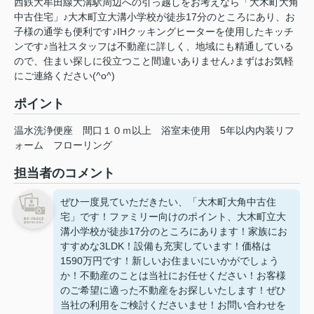
西鉄大牟田線大溝駅周辺への引っ越しをお考えなら「大木町大角
中古住宅」♪大木町立大溝小学校が徒歩17分のところにあり、お
子様の通学も便利です♪IHクッキングヒーターを使用したキッチ
ンです♪当社スタッフは不動産に詳しく、地域にも精通している
ので、住まい探しに役立つこと間違いありません♪まずはお気軽
にご連絡ください(^o^)
ポイント
温水洗浄便座
間口１０ｍ以上
浴室未使用
5年以内内装リフ
ォーム
フローリング
担当者のコメント
ぜひ一度見ていただきたい、「大木町大角中古住
宅」です！ファミリー向けのポイント、大木町立大
溝小学校が徒歩17分のところにあります！家族にお
すすめな3LDK！設備も充実しています！価格は
1590万円です！新しいお住まいにいかがでしょう
か！不動産のことは当社にお任せください！お客様
のご希望に適った不動産をお探しいたします！ぜひ
当社の利用をご検討くださいませ！お問い合わせを