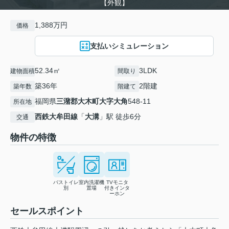
【外観】
1,388万円
価格
支払いシミュレーション
52.34㎡
3LDK
建物面積
間取り
築36年
2階建
築年数
階建て
福岡県
三潴郡大木町
大字大角
548-11
所在地
西鉄大牟田線
「
大溝
」駅 徒歩6分
交通
物件の特徴
バストイレ
室内洗濯機
TVモニタ
別
置場
付きインタ
ーホン
セールスポイント