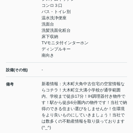
コンロ３口
バス・トイレ別
温水洗浄便座
洗面台
洗髪洗面化粧台
床下収納
TVモニタ付インターホン
ディンプルキー
南向き
-
設備(その他)
新着情報：大木町大角中古住宅の空室情報な
備考
らコチラ！大木町立大溝小学校が通学範囲
内、学校まで徒歩17分！IH調理器付き物件で
す！駅から徒歩6分圏内の物件です！当社で納
得のできる住まい選びをしませんか！住環境
をより良いものにしていきましょう！当社で
は数多くの不動産情報を取り扱っております
(^_^)