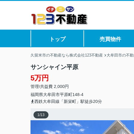
トップ
売買物件
久留米市の不動産なら株式会社123不動産
大牟田市の不動
サンシャイン平原
5万円
管理/共益費 2,000円
福岡県
大牟田市
平原町
148-4
西鉄大牟田線「新栄町」駅徒歩20分
1
/
13