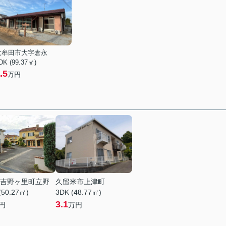
大牟田市大字倉永
DK (99.37㎡)
.5
万円
吉野ヶ里町立野
久留米市上津町
(50.27㎡)
3DK (48.77㎡)
3.1
円
万円