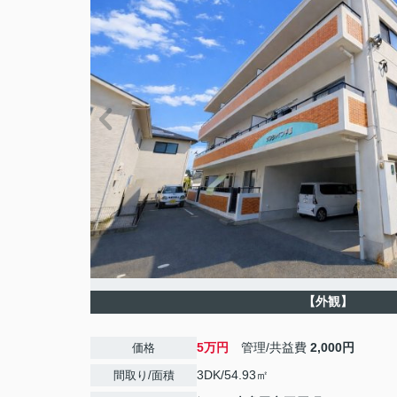
【外観】
5万円
管理/共益費
2,000円
価格
3DK/54.93㎡
間取り/面積