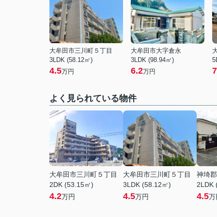
大牟田市三川町５丁目
大牟田市大字倉永
3LDK (58.12㎡)
3LDK (98.94㎡)
5
4.5
6.2
7
万円
万円
よく見られている物件
大牟田市三川町５丁目
大牟田市三川町５丁目
神埼郡
2DK (53.15㎡)
3LDK (58.12㎡)
2LDK 
4.2
4.5
4.5
万円
万円
万