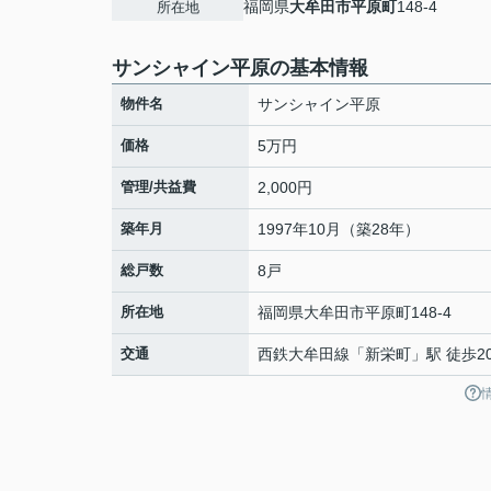
福岡県
大牟田市
平原町
148-4
所在地
サンシャイン平原の基本情報
物件名
サンシャイン平原
価格
5万円
管理/共益費
2,000円
築年月
1997年10月（築28年）
総戸数
8戸
所在地
福岡県
大牟田市
平原町
148-4
交通
西鉄大牟田線
「
新栄町
」駅 徒歩2