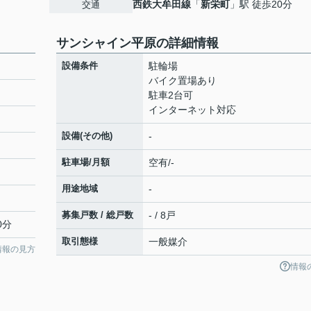
西鉄大牟田線
「
新栄町
」駅 徒歩20分
交通
サンシャイン平原の詳細情報
設備条件
駐輪場
バイク置場あり
駐車2台可
インターネット対応
設備(その他)
-
駐車場/月額
空有/-
用途地域
-
募集戸数 / 総戸数
- / 8戸
0分
取引態様
一般媒介
情報の見方
情報