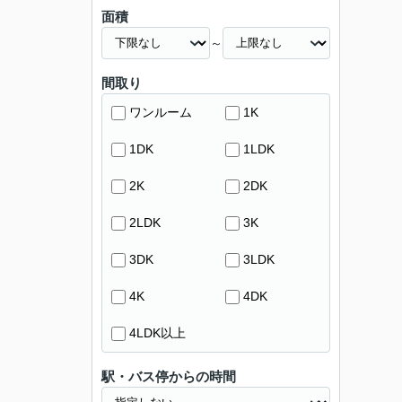
面積
～
間取り
ワンルーム
1K
1DK
1LDK
2K
2DK
2LDK
3K
3DK
3LDK
4K
4DK
4LDK以上
駅・バス停からの時間