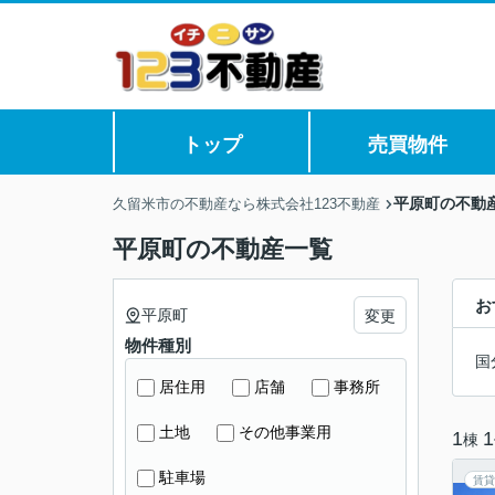
トップ
売買物件
平原町の不動
久留米市の不動産なら株式会社123不動産
平原町の不動産一覧
お
平原町
変更
物件種別
国
居住用
店舗
事務所
土地
その他事業用
1
1
棟
駐車場
賃貸