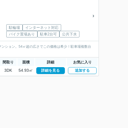
駐輪場
インターネット対応
バイク置場あり
駐車2台可
公共下水
きマンション。54㎡超の広さでこの価格は希少！駐車場複数台
間取り
面積
詳細
お気に入り
3DK
54.93㎡
詳細を見る
追加する