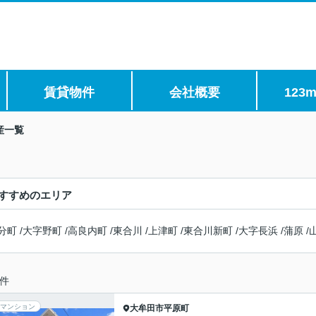
賃貸物件
会社概要
123m
産一覧
すすめのエリア
分町
/
大字野町
/
高良内町
/
東合川
/
上津町
/
東合川新町
/
大字長浜
/
蒲原
/
件
マンション
大牟田市
平原町