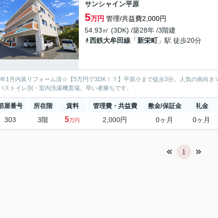
サンシャイン平原
5
万円
管理/共益費2,000円
54.93㎡ (3DK) /築28年 /3階建
西鉄大牟田線
「
新栄町
」駅 徒歩20分
26年1月内装リフォーム済☆【5万円で3DK！？】平原小まで徒歩3分。人気の南向
バストイレ別・室内洗濯機置場。早い者勝ちです。
部屋番号
所在階
賃料
管理費・共益費
敷金/保証金
礼金
5
303
3階
2,000円
0ヶ月
0ヶ月
万円
1