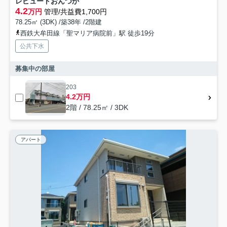
レピュートおんつか
4.2
万円
管理/共益費1,700円
78.25㎡ (3DK) /築38年 /2階建
西鉄大牟田線「聖マリア病院前」駅 徒歩19分
公共下水
募集中の部屋
203
4.2万円
2階 / 78.25㎡ / 3DK
アパート