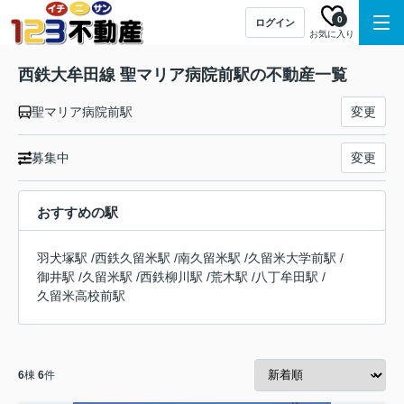
0
ログイン
お気に入り
西鉄大牟田線 聖マリア病院前駅の不動産一覧
聖マリア病院前駅
変更
募集中
変更
おすすめの駅
羽犬塚駅
/
西鉄久留米駅
/
南久留米駅
/
久留米大学前駅
/
御井駅
/
久留米駅
/
西鉄柳川駅
/
荒木駅
/
八丁牟田駅
/
久留米高校前駅
6
棟
6
件