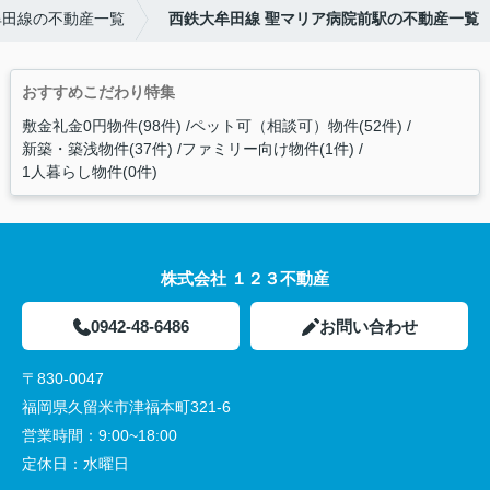
牟田線の不動産一覧
西鉄大牟田線 聖マリア病院前駅の不動産一覧
おすすめこだわり特集
敷金礼金0円物件(98件)
ペット可（相談可）物件(52件)
新築・築浅物件(37件)
ファミリー向け物件(1件)
1人暮らし物件(0件)
株式会社 １２３不動産
0942-48-6486
お問い合わせ
〒830-0047
福岡県久留米市津福本町321-6
営業時間：
9:00~18:00
定休日：
水曜日