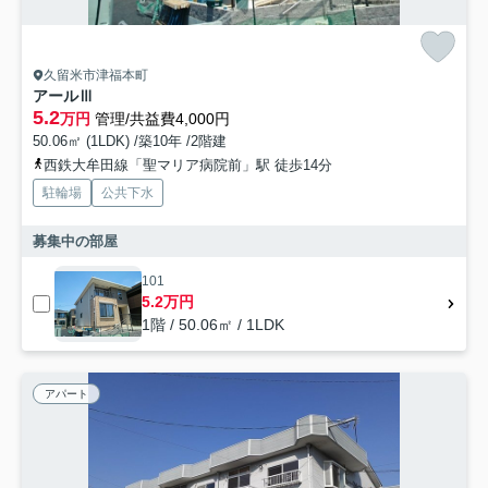
久留米市津福本町
アールⅢ
5.2
万円
管理/共益費4,000円
50.06㎡ (1LDK) /築10年 /2階建
西鉄大牟田線「聖マリア病院前」駅 徒歩14分
駐輪場
公共下水
募集中の部屋
101
5.2万円
1階 / 50.06㎡ / 1LDK
アパート