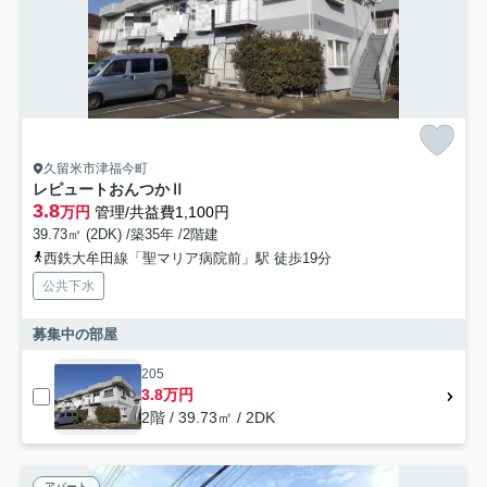
久留米市津福今町
レピュートおんつかⅡ
3.8
万円
管理/共益費1,100円
39.73㎡ (2DK) /築35年 /2階建
西鉄大牟田線「聖マリア病院前」駅 徒歩19分
公共下水
募集中の部屋
205
3.8万円
2階 / 39.73㎡ / 2DK
アパート