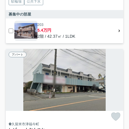
駐輪場
公共下水
募集中の部屋
203
5.4万円
2階 / 42.37㎡ / 1LDK
アパート
久留米市津福今町