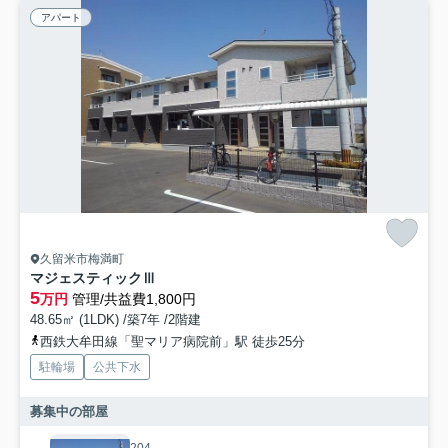
アパート
久留米市梅満町
マジェスティックⅢ
5
万円
管理/共益費1,800円
48.65㎡ (1LDK) /築7年 /2階建
西鉄大牟田線「聖マリア病院前」駅 徒歩25分
駐輪場
公共下水
募集中の部屋