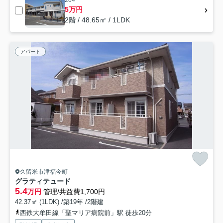
204
5万円
2階 / 48.65㎡ / 1LDK
アパート
久留米市津福今町
グラティテュード
5.4
万円
管理/共益費1,700円
42.37㎡ (1LDK) /築19年 /2階建
西鉄大牟田線「聖マリア病院前」駅 徒歩20分