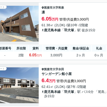
ート
筑後市
大字和泉
凛
6.05
万円
管理/共益費3,000円
61.38㎡ (2LDK) /築10年 /2階建
鹿児島本線
「
羽犬塚
」駅 徒歩15分
部屋番号
所在階
賃料
管理費・共益費
敷金/保証金
礼金
6.05
-
2階
3,000円
2ヶ月
0ヶ月
万円
ート
筑後市
大字水田
サンガーデン船小屋
6.4
万円
管理/共益費3,000円
62.41㎡ (2LDK) /築7年 /2階建
鹿児島本線
「
羽犬塚
」駅 バス6分 「尾島」
歩15分