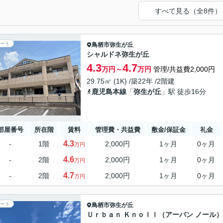
すべて見る（全8件）
ート
鳥栖市
弥生が丘
シャルドネ弥生が丘
4.3
4.7
万円～
万円
管理/共益費2,000円
29.75㎡ (1K) /築22年 /2階建
鹿児島本線
「
弥生が丘
」駅 徒歩16分
部屋番号
所在階
賃料
管理費・共益費
敷金/保証金
礼金
4.3
-
1階
2,000円
1ヶ月
0ヶ月
万円
4.6
-
2階
2,000円
1ヶ月
0ヶ月
万円
4.7
-
2階
2,000円
1ヶ月
0ヶ月
万円
ート
鳥栖市
弥生が丘
Ｕｒｂａｎ Ｋｎｏｌｌ（アーバン ノール）