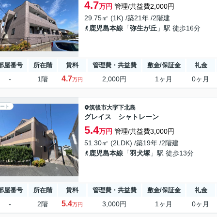
4.7
万円
管理/共益費2,000円
29.75㎡ (1K) /築21年 /2階建
鹿児島本線
「
弥生が丘
」駅 徒歩16分
部屋番号
所在階
賃料
管理費・共益費
敷金/保証金
礼金
4.7
-
1階
2,000円
1ヶ月
0ヶ月
万円
ート
筑後市
大字下北島
グレイス シャトレーン
5.4
万円
管理/共益費3,000円
51.30㎡ (2LDK) /築19年 /2階建
鹿児島本線
「
羽犬塚
」駅 徒歩13分
部屋番号
所在階
賃料
管理費・共益費
敷金/保証金
礼金
5.4
-
2階
3,000円
1ヶ月
0ヶ月
万円