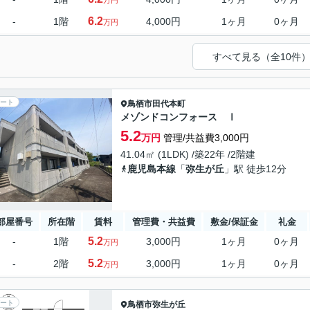
万円
6.2
-
1階
4,000円
1ヶ月
0ヶ月
万円
すべて見る（全10件
ート
鳥栖市
田代本町
メゾンドコンフォース Ⅰ
5.2
万円
管理/共益費3,000円
41.04㎡ (1LDK) /築22年 /2階建
鹿児島本線
「
弥生が丘
」駅 徒歩12分
部屋番号
所在階
賃料
管理費・共益費
敷金/保証金
礼金
5.2
-
1階
3,000円
1ヶ月
0ヶ月
万円
5.2
-
2階
3,000円
1ヶ月
0ヶ月
万円
ート
鳥栖市
弥生が丘