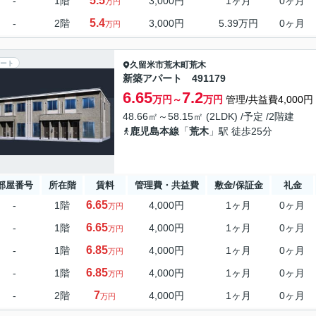
5.5
-
1階
3,000円
1ヶ月
0ヶ月
万円
5.4
-
2階
3,000円
5.39万円
0ヶ月
万円
ート
久留米市
荒木町荒木
新築アパート 491179
6.65
7.2
万円～
万円
管理/共益費4,000円
48.66㎡～58.15㎡ (2LDK) /予定 /2階建
鹿児島本線
「
荒木
」駅 徒歩25分
部屋番号
所在階
賃料
管理費・共益費
敷金/保証金
礼金
6.65
-
1階
4,000円
1ヶ月
0ヶ月
万円
6.65
-
1階
4,000円
1ヶ月
0ヶ月
万円
6.85
-
1階
4,000円
1ヶ月
0ヶ月
万円
6.85
-
1階
4,000円
1ヶ月
0ヶ月
万円
7
-
2階
4,000円
1ヶ月
0ヶ月
万円