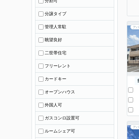
分割可
分譲タイプ
管理人常駐
アパ
眺望良好
二世帯住宅
フリーレント
カードキー
オープンハウス
外国人可
ガスコンロ設置可
アパ
ルームシェア可