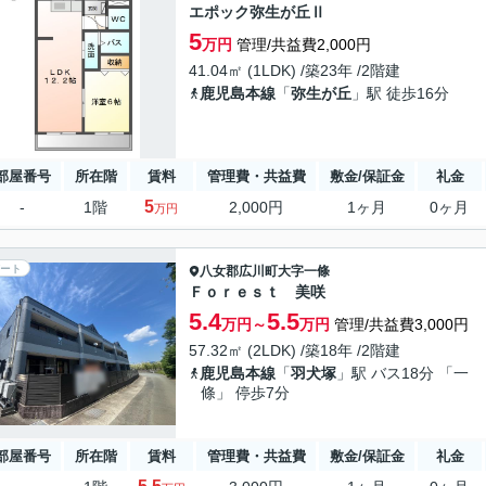
エポック弥生が丘Ⅱ
5
万円
管理/共益費2,000円
41.04㎡ (1LDK) /築23年 /2階建
鹿児島本線
「
弥生が丘
」駅 徒歩16分
部屋番号
所在階
賃料
管理費・共益費
敷金/保証金
礼金
5
-
1階
2,000円
1ヶ月
0ヶ月
万円
ート
八女郡広川町
大字一條
Ｆｏｒｅｓｔ 美咲
5.4
5.5
万円～
万円
管理/共益費3,000円
57.32㎡ (2LDK) /築18年 /2階建
鹿児島本線
「
羽犬塚
」駅 バス18分 「一
條」 停歩7分
部屋番号
所在階
賃料
管理費・共益費
敷金/保証金
礼金