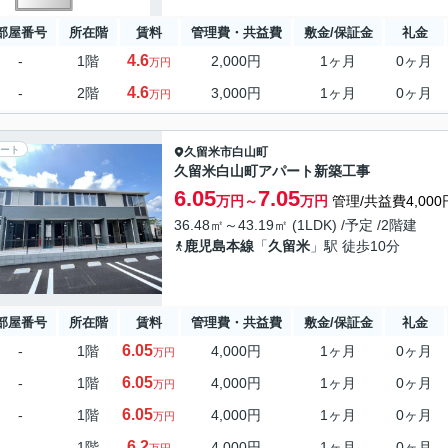
部屋番号
所在階
賃料
管理費・共益費
敷金/保証金
礼金
4.6
-
1階
2,000円
1ヶ月
0ヶ月
万円
4.6
-
2階
3,000円
1ヶ月
0ヶ月
万円
ート
久留米市
白山町
久留米白山町アパート新築工事
6.05
7.05
万円～
万円
管理/共益費4,000
36.48㎡～43.19㎡ (1LDK) /予定 /2階建
鹿児島本線
「
久留米
」駅 徒歩10分
部屋番号
所在階
賃料
管理費・共益費
敷金/保証金
礼金
6.05
-
1階
4,000円
1ヶ月
0ヶ月
万円
6.05
-
1階
4,000円
1ヶ月
0ヶ月
万円
6.05
-
1階
4,000円
1ヶ月
0ヶ月
万円
6.2
-
1階
4,000円
1ヶ月
0ヶ月