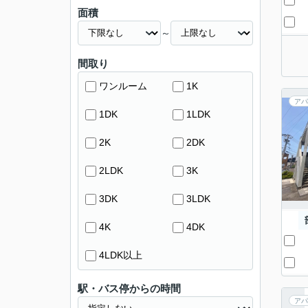
面積
～
間取り
ワンルーム
1K
アパ
1DK
1LDK
2K
2DK
2LDK
3K
3DK
3LDK
4K
4DK
4LDK以上
駅・バス停からの時間
アパ