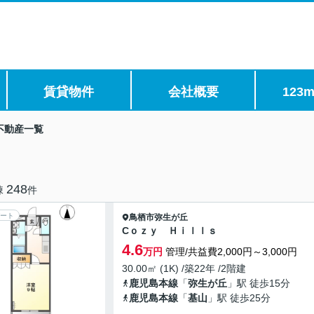
賃貸物件
会社概要
123m
不動産一覧
248
棟
件
ート
鳥栖市
弥生が丘
Cｏｚｙ Ｈｉｌｌｓ
4.6
万円
管理/共益費2,000円～3,000円
30.00㎡ (1K) /築22年 /2階建
鹿児島本線
「
弥生が丘
」駅 徒歩15分
鹿児島本線
「
基山
」駅 徒歩25分